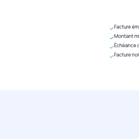
Facture émi
✓
Montant min
✓
Échéance d
✓
Facture no
✓