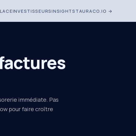
LACE
INVESTISSEURS
INSIGHTS
TAURACO.IO →
factures
sorerie immédiate. Pas
low pour faire croître