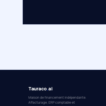
Tauraco
.
ai
Maison de financement indépendante.
Affacturage, ERP comptable et