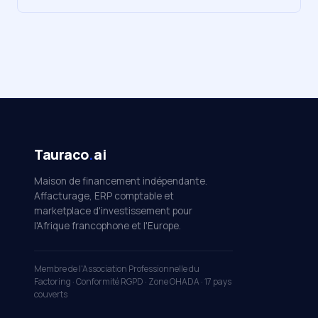
Tauraco
.
ai
Maison de financement indépendante.
Affacturage, ERP comptable et
marketplace d'investissement pour
l'Afrique francophone et l'Europe.
Membre de l'Association Professionnelle du
Factoring · Conformité RGPD · Zone OHADA · 17 pays
couverts