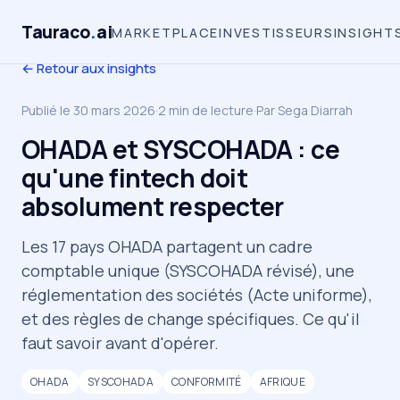
Tauraco
.
ai
MARKETPLACE
INVESTISSEURS
INSIGHT
← Retour aux insights
Publié le
30 mars 2026
·
2
min de lecture
·
Par
Sega Diarrah
OHADA et SYSCOHADA : ce
qu'une fintech doit
absolument respecter
Les 17 pays OHADA partagent un cadre
comptable unique (SYSCOHADA révisé), une
réglementation des sociétés (Acte uniforme),
et des règles de change spécifiques. Ce qu'il
faut savoir avant d'opérer.
OHADA
SYSCOHADA
CONFORMITÉ
AFRIQUE